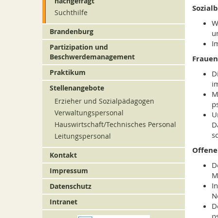
nachgefragt
Sozial
Suchthilfe
W
Brandenburg
u
I
Partizipation und
Beschwerdemanagement
Frauen
Praktikum
D
i
Stellenangebote
M
Erzieher und Sozialpädagogen
p
Verwaltungspersonal
U
Hauswirtschaft/Technisches Personal
D
s
Leitungspersonal
Offener
Kontakt
D
Impressum
M
I
Datenschutz
N
Intranet
D
p