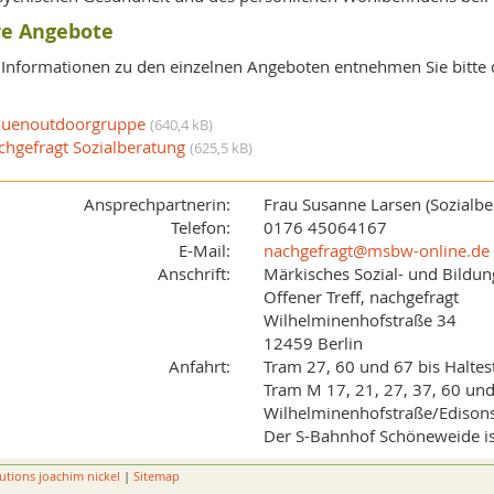
e Angebote
Informationen zu den einzelnen Angeboten entnehmen Sie bitte de
auenoutdoorgruppe
(640,4 kB)
chgefragt Sozialberatung
(625,5 kB)
Ansprechpartnerin:
Frau Susanne Larsen (Sozialbe
Telefon:
0176 45064167
E-Mail:
nachgefragt@msbw-online.de
Anschrift:
Märkisches Sozial- und Bild
Offener Treff, nachgefragt
Wilhelminenhofstraße 34
12459 Berlin
Anfahrt:
Tram 27, 60 und 67 bis Haltest
Tram M 17, 21, 27, 37, 60 und 
Wilhelminenhofstraße/Edison
Der S-Bahnhof Schöneweide is
utions joachim nickel
|
Sitemap