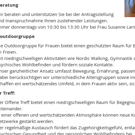
beratung
ir beraten und unterstützen Sie bei der Antragsstellung
nd Inanspruchnahme Ihnen zustehender Leistungen.
mmer donnerstags von 10:30 bis 13:30 Uhr bei Frau Susanne Lar
outdoorgruppe
ie Outdoorgruppe für Frauen bietet einen geschützten Raum fü
m Freien.
it niedrigschwelligen Aktivitäten wie Nordic Walking, Gymnastik o
sychisches Wohlbefinden und fördern soziale Kontakte.
nser ganzheitlicher Ansatz umfasst Bewegung, Ernährung, passe
abei berücksichtigen wir unterschiedliche Altersgruppen sowie in
chaffen ein wertschätzendes Umfeld, in dem Frauen aktiv sein, si
 Treff:
er Offene Treff bietet einen niedrigschwelligen Raum für Begegn
iteinander.
n einer offenen und wertschätzenden Atmosphäre können neue Kon
etzwerke gestärkt werden.
er regelmäßige Austausch fördert das Zugehörigkeitsgefühl, entlas
sychischen Gesundheit und des persönlichen Wohlbefindens bei.