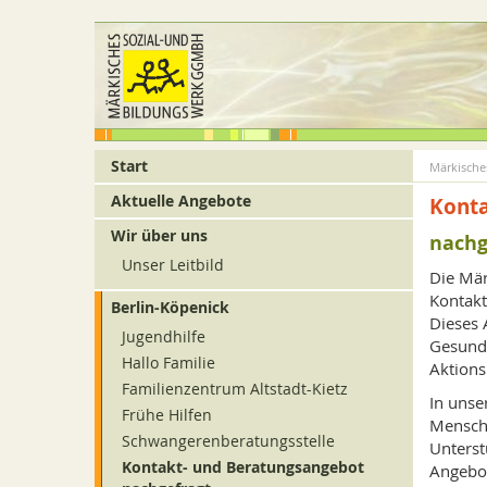
Zum
Inhalt
oder
zur
Navigation
Start
Märkische
Aktuelle Angebote
Konta
Wir über uns
nachg
Unser Leitbild
Die Mär
Kontak
Berlin-Köpenick
Dieses 
Jugendhilfe
Gesundh
Hallo Familie
Aktion
Familienzentrum Altstadt-Kietz
In unse
Frühe Hilfen
Mensche
Schwangerenberatungsstelle
Unterst
Kontakt- und Beratungsangebot
Angebot